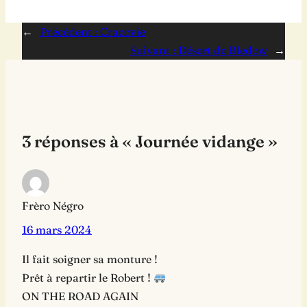
←
Précédent :
Cracovie
Suivant :
Désert de Bledow
→
3 réponses à « Journée vidange »
Frèro Négro
16 mars 2024
Il fait soigner sa monture !
Prêt à repartir le Robert !
ON THE ROAD AGAIN