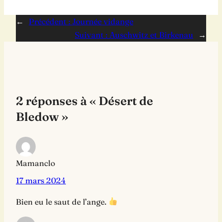
←
Précédent :
Journée vidange
Suivant :
Auschwitz et Birkenau
→
2 réponses à « Désert de
Bledow »
Mamanclo
17 mars 2024
Bien eu le saut de l’ange.