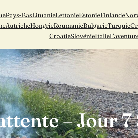
ue
Pays-Bas
Lituanie
Lettonie
Estonie
Finlande
Nor
ne
Autriche
Hongrie
Roumanie
Bulgarie
Turquie
Gr
Croatie
Slovénie
Italie
L’aventur
attente – Jour 7