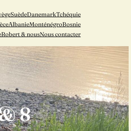
vège
Suède
Danemark
Tchéquie
èce
Albanie
Monténégro
Bosnie
e
Robert & nous
Nous contacter
 & 8