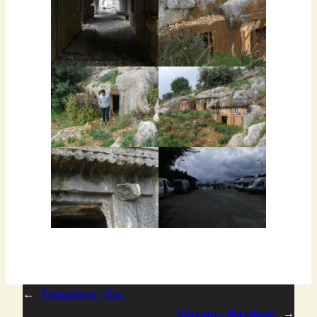
←
Précédent :
Kas
Suivant :
Mavikent
→