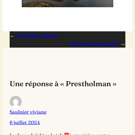
←
Précédent :
Ryten
Suivant :
Festvågtind
→
Une réponse à « Prestholman »
Saulnier viviane
6 juillet 2024