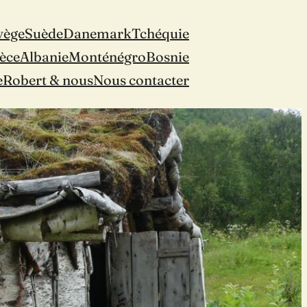
vège
Suède
Danemark
Tchéquie
èce
Albanie
Monténégro
Bosnie
e
Robert & nous
Nous contacter