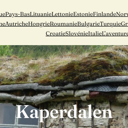
ue
Pays-Bas
Lituanie
Lettonie
Estonie
Finlande
Nor
ne
Autriche
Hongrie
Roumanie
Bulgarie
Turquie
Gr
Croatie
Slovénie
Italie
L’aventur
Kaperdalen