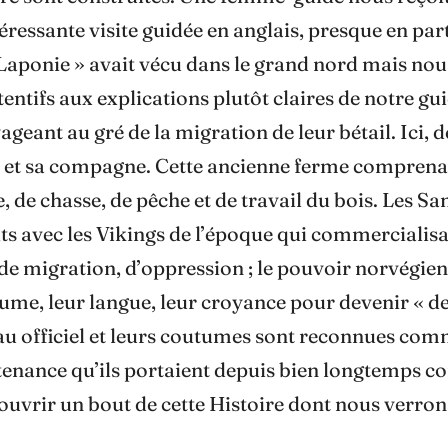
ressante visite guidée en anglais, presque en par
 Laponie » avait vécu dans le grand nord mais nou
tifs aux explications plutôt claires de notre gui
eant au gré de la migration de leur bétail. Ici, d
et sa compagne. Cette ancienne ferme comprenait 
ure, de chasse, de pêche et de travail du bois. Les 
its avec les Vikings de l’époque qui commercialisa
, de migration, d’oppression ; le pouvoir norvégien
tume, leur langue, leur croyance pour devenir « de
eau officiel et leurs coutumes sont reconnues com
nance qu’ils portaient depuis bien longtemps com
vrir un bout de cette Histoire dont nous verrons