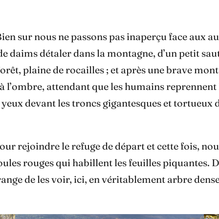
Bien sur nous ne passons pas inaperçu face aux a
de daims détaler dans la montagne, d’un petit saut
forêt, plaine de rocailles ; et après une brave mo
ge à l’ombre, attendant que les humains reprennen
yeux devant les troncs gigantesques et tortueux 
pour rejoindre le refuge de départ et cette fois, n
oules rouges qui habillent les feuilles piquantes.
range de les voir, ici, en véritablement arbre dens