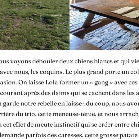
ous voyons débouler deux chiens blancs et qui v
 avec nous, les coquins. Le plus grand porte un 
asion. On laisse Lola former un « gang » avec ces 
en courant après des daims qui se cachent dans le
n garde notre rebelle en laisse ; du coup, nous a
arrière du trio, cette meneuse-têtue, et nous arrac
cet effet de meute instinctif qui se créer entre ch
et demande parfois des caresses, cette grosse pata