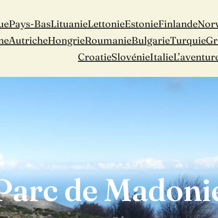
ue
Pays-Bas
Lituanie
Lettonie
Estonie
Finlande
Nor
ne
Autriche
Hongrie
Roumanie
Bulgarie
Turquie
Gr
Croatie
Slovénie
Italie
L’aventur
Parc de Madoni