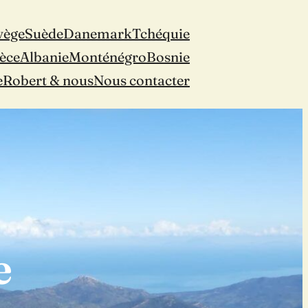
vège
Suède
Danemark
Tchéquie
èce
Albanie
Monténégro
Bosnie
e
Robert & nous
Nous contacter
e