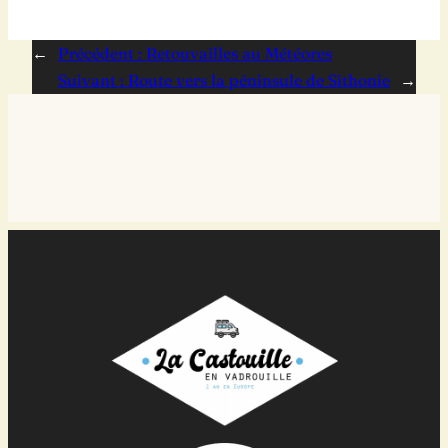
←
Précédent :
Retouvailles au Météores
Suivant :
Route vers la péninsule de Sithonie
→