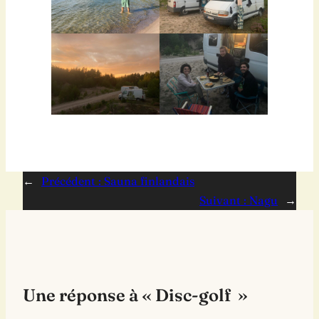
←
Précédent :
Sauna finlandais
Suivant :
Nagu
→
Une réponse à « Disc-golf »