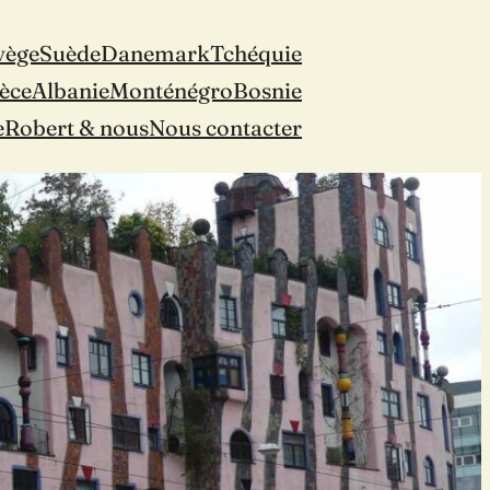
vège
Suède
Danemark
Tchéquie
èce
Albanie
Monténégro
Bosnie
e
Robert & nous
Nous contacter