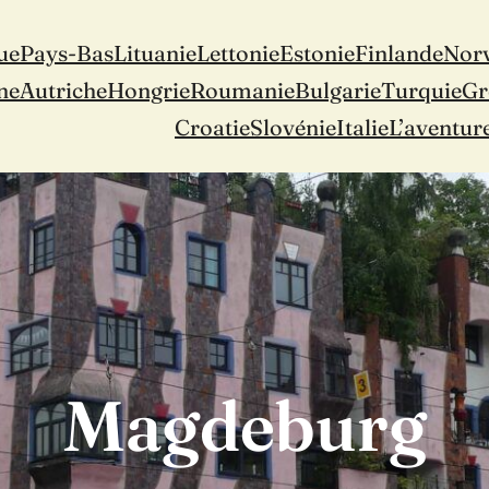
ue
Pays-Bas
Lituanie
Lettonie
Estonie
Finlande
Nor
ne
Autriche
Hongrie
Roumanie
Bulgarie
Turquie
Gr
Croatie
Slovénie
Italie
L’aventur
Magdeburg